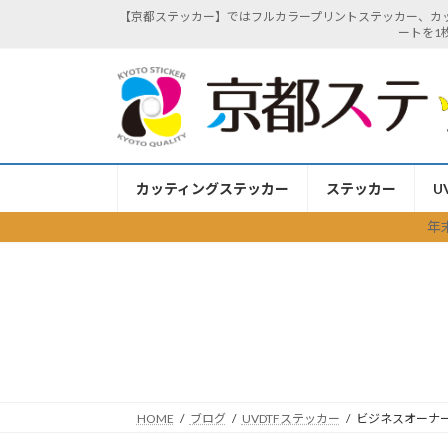
コ
ナ
【京都ステッカー】ではフルカラープリントステッカー、カ
ートを1
ン
ビ
テ
ゲ
ン
ー
ツ
シ
へ
ョ
ス
ン
キ
に
カッティングステッカー
ステッカー
U
ッ
移
年
プ
動
HOME
ブログ
UVDTFステッカー
ビジネスオーナー