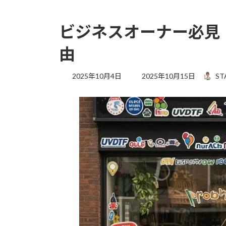
ビジネスオーナー必見
由
最
2025年10月4日
2025年10月15日
ST
終
更
新
日
時
: