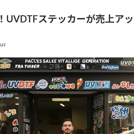
！UVDTFステッカーが売上ア
AFF